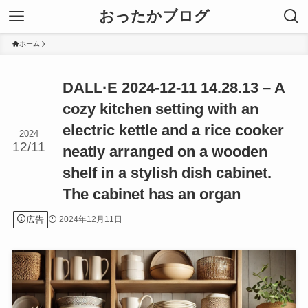
おったかブログ
ホーム
DALL·E 2024-12-11 14.28.13 – A
cozy kitchen setting with an
electric kettle and a rice cooker
2024
12/11
neatly arranged on a wooden
shelf in a stylish dish cabinet.
The cabinet has an organ
広告
2024年12月11日