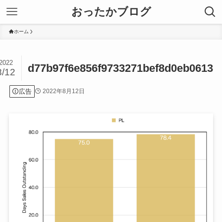
おったかブログ
ホーム
2022
d77b97f6e856f9733271bef8d0eb0613
8/12
広告
2022年8月12日