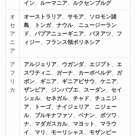
イン
、
ルーマニア
、
ルクセンブルグ
オ
オーストラリア
、
サモア
、
ソロモン諸
セ
島
、
トンガ
、
ナウル
、
ニュージーラン
ア
ド
、
パプアニューギニア
、
バヌアツ
、
フ
ニ
ィジー
、
フランス領ポリネシア
ア
ア
アルジェリア
、
ウガンダ
、
エジプト
、
エ
フ
スワティニ
、
ガーナ
、
カーボベルデ
、
ガ
リ
ボン
、
ギニア
、
ギニアビサウ
、
ケニア
、
カ
ザンビア
、
ジンバブエ
、
スーダン
、
セイ
シェル
、
セネガル
、
チャド
、
チュニジ
ア
、
トーゴ
、
ナイジェリア
、
ニジェー
ル
、
ブルキナファソ
、
ベナン
、
ボツワ
ナ
、
マダガスカル
、
マヨット
、
マラウ
イ
、
マリ
、
モーリシャス
、
モザンビー