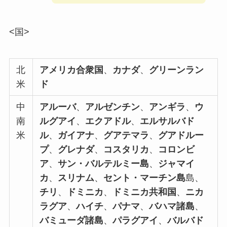
<国>
北
アメリカ合衆国
、
カナダ
、
グリーンラン
米
ド
中
アルーバ
、
アルゼンチン
、
アンギラ
、
ウ
南
ルグアイ
、
エクアドル
、
エルサルバド
米
ル
、
ガイアナ
、
グアテマラ
、
グアドルー
プ
、
グレナダ
、
コスタリカ
、
コロンビ
ア
、
サン・バルテルミー島
、
ジャマイ
カ
、
スリナム
、
セント・マーチン島
島、
チリ
、
ドミニカ
、
ドミニカ共和国
、
ニカ
ラグア
、
ハイチ
、
パナマ
、
バハマ諸島
、
バミューダ諸島
、
パラグアイ
、
バルバド