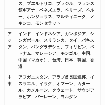
ス
、
プエルトリコ
、
ブラジル
、
フランス
領ギアナ
、
ベネズエラ
、
ベリーズ
、
ペル
ー
、
ホンジュラス
、
マルティニーク
、
メ
キシコ
、
モンセラット
ア
インド
、
インドネシア
、
カンボジア
、
シ
ジ
ンガポール
、
スリランカ
、
タイ
、
パキス
ア
タン
、
バングラデシュ
、
フィリピン
、
ベ
トナム
、
マレーシア
、
モンゴル
、
中国
、
中国（マカオ）
、
台湾
、
日本
、
韓国
、
香
港
中
アフガニスタン
、
アラブ首長国連邦
、
イ
東
スラエル
、
イラク
、
オマーン
、
カター
ル
、
カメルーン
、
クウェート
、
サウジア
ラビア
、
バーレーン
、
ヨルダン