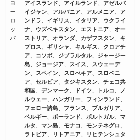
ヨ
アイスランド
、
アイルランド
、
アゼルバ
ー
イジャン
、
アルバニア
、
アルメニア
、
ア
ロ
ンドラ
、
イギリス
、
イタリア
、
ウクライ
ッ
ナ
、
ウズベキスタン
、
エストニア
、
オー
パ
ストリア
、
オランダ
、
カザフスタン
、
キ
プロス
、
ギリシャ
、
キルギス
、
クロアチ
ア
、
コソボ
、
ジブラルタル
、
ジャージー
島
、
ジョージア
、
スイス
、
スウェーデ
ン
、
スペイン
、
スロべキア
、
スロベニ
ア
、
セルビア
、
タジキスタン
、
チェコ共
和国
、
デンマーク
、
ドイツ
、
トルコ
、
ノ
ルウェー
、
ハンガリー
、
フィンランド
、
フェロー諸島
、
フランス
、
ブルガリア
、
ベルギー
、
ポーランド
、
ポルトガル
、
マ
ルタ
、
マン島
、
モナコ
、
モンテネグロ
、
ラトビア
、
リトアニア
、
リヒテンシュタ