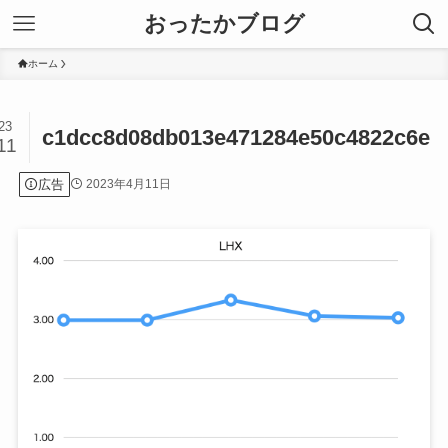
おったかブログ
ホーム
23
c1dcc8d08db013e471284e50c4822c6e
11
広告
2023年4月11日