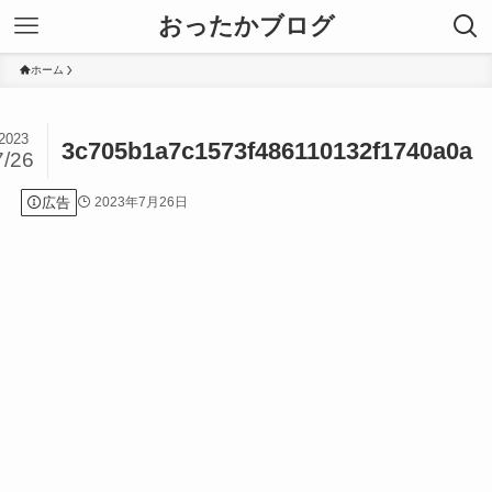
おったかブログ
ホーム
2023
3c705b1a7c1573f486110132f1740a0a
7/26
広告
2023年7月26日