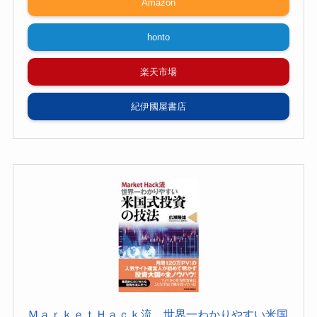
Amazon
honto
楽天市場
紀伊國屋書店
ＭａｒｋｅｔＨａｃｋ流 世界一わかりやすい米国