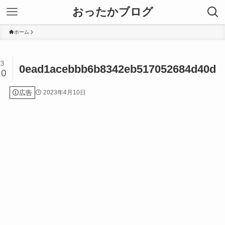
おったかブログ
ホーム
23
0ead1acebbb6b8342eb517052684d40d
10
広告
2023年4月10日