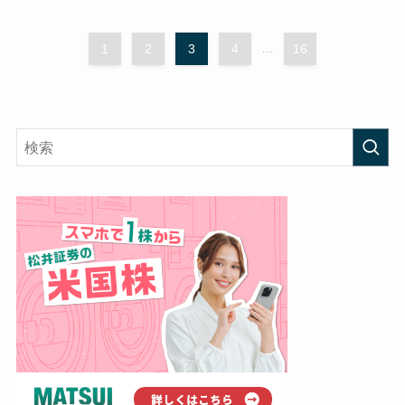
1
2
3
4
...
16